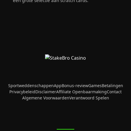
een grote selectie aan scratch cards.
Sportweddenschappen
App
Bonus-review
Games
Betalingen
Privacybeleid
Disclaimer
Affiliate Openbaarmaking
Contact
Algemene Voorwaarden
Verantwoord Spelen