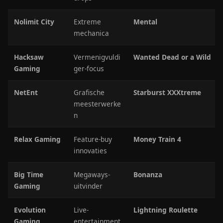
Nolimit City
Extreme
Mental
mechanica
Hacksaw
Vermenigvuldi
Wanted Dead or a Wild
Gaming
ger-focus
NetEnt
Grafische
Starburst XXXtreme
meesterwerke
n
Relax Gaming
Feature-buy
Money Train 4
innovaties
Big Time
Megaways-
Bonanza
Gaming
uitvinder
Evolution
Live-
Lightning Roulette
Gaming
entertainment