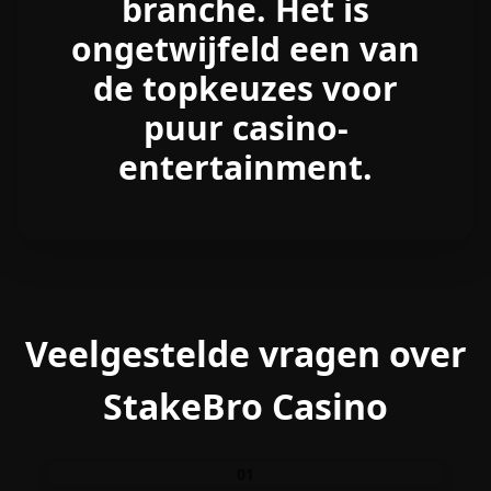
branche. Het is
ongetwijfeld een van
de topkeuzes voor
puur casino-
entertainment.
Veelgestelde vragen over
StakeBro Casino
01