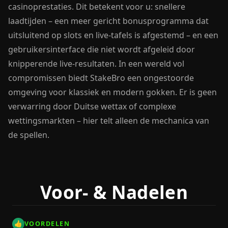
casinoprestaties. Dit betekent voor u: snellere
laadtijden – een meer gericht bonusprogramma dat
uitsluitend op slots en live-tafels is afgestemd – en een
gebruikersinterface die niet wordt afgeleid door
knipperende live-resultaten. In een wereld vol
compromissen biedt StakeBro een ongestoorde
omgeving voor klassiek en modern gokken. Er is geen
verwarring door Duitse wettax of complexe
wettingsmarkten – hier telt alleen de mechanica van
de spellen.
Voor- & Nadelen
👍
VOORDELEN