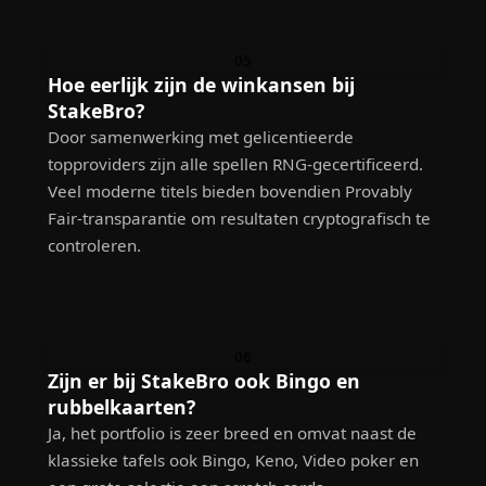
05
Hoe eerlijk zijn de winkansen bij
StakeBro?
Door samenwerking met gelicentieerde
topproviders zijn alle spellen RNG-gecertificeerd.
Veel moderne titels bieden bovendien Provably
Fair-transparantie om resultaten cryptografisch te
controleren.
06
Zijn er bij StakeBro ook Bingo en
rubbelkaarten?
Ja, het portfolio is zeer breed en omvat naast de
klassieke tafels ook Bingo, Keno, Video poker en