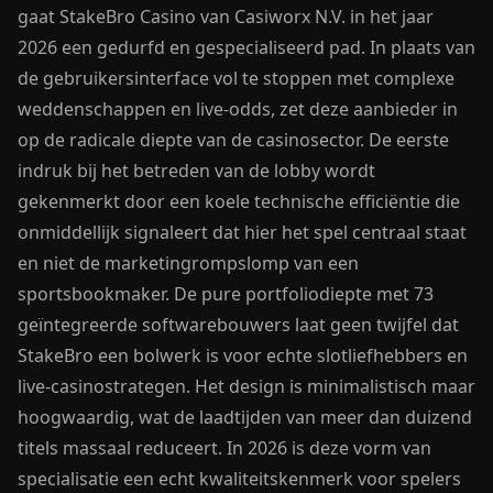
gaat StakeBro Casino van Casiworx N.V. in het jaar
2026 een gedurfd en gespecialiseerd pad. In plaats van
de gebruikersinterface vol te stoppen met complexe
weddenschappen en live-odds, zet deze aanbieder in
op de radicale diepte van de casinosector. De eerste
indruk bij het betreden van de lobby wordt
gekenmerkt door een koele technische efficiëntie die
onmiddellijk signaleert dat hier het spel centraal staat
en niet de marketingrompslomp van een
sportsbookmaker. De pure portfoliodiepte met 73
geïntegreerde softwarebouwers laat geen twijfel dat
StakeBro een bolwerk is voor echte slotliefhebbers en
live-casinostrategen. Het design is minimalistisch maar
hoogwaardig, wat de laadtijden van meer dan duizend
titels massaal reduceert. In 2026 is deze vorm van
specialisatie een echt kwaliteitskenmerk voor spelers