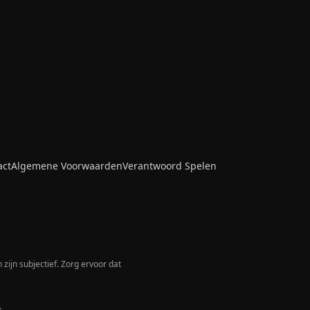
act
Algemene Voorwaarden
Verantwoord Spelen
zijn subjectief. Zorg ervoor dat
.