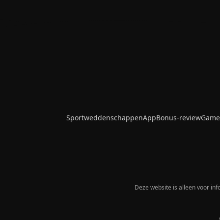
Sportweddenschappen
App
Bonus-review
Game
Deze website is alleen voor inf