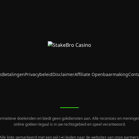
s
Betalingen
Privacybeleid
Disclaimer
Affiliate Openbaarmaking
Cont
ormatieve doeleinden en biedt geen gokdiensten aan. Alle recensies en meningen 
online gokken legaal is in uw rechtsgebied en speel verantwoord.
Alle links gemarkeerd met een pijl (➜) leiden naar de websites van onze partners