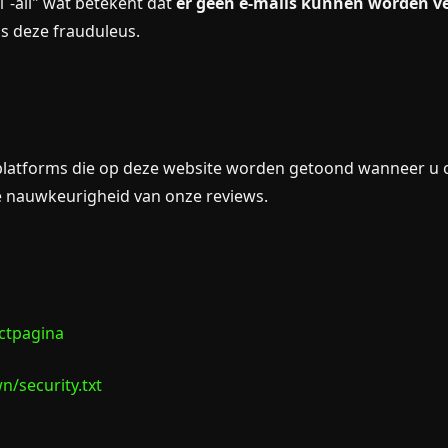
 -all" wat betekent dat
er geen e-mails kunnen worden v
is deze frauduleus.
tforms die op deze website worden getoond wanneer u op l
de nauwkeurigheid van onze reviews.
ctpagina
n/security.txt