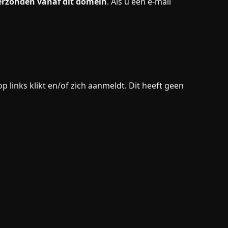
erzonden vanaf dit domein
. Als u een e-mail
inks klikt en/of zich aanmeldt. Dit heeft geen