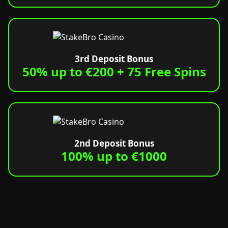
3rd Deposit Bonus
50% up to €200 + 75 Free Spins
2nd Deposit Bonus
100% up to €1000