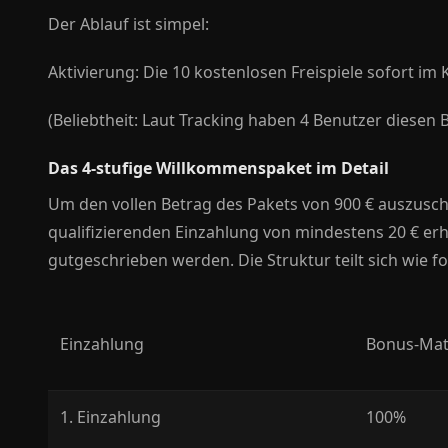
Der Ablauf ist simpel:
Aktivierung: Die 10 kostenlosen Freispiele sofort im 
(Beliebtheit: Laut Tracking haben 4 Benutzer diesen
Das 4-stufige Willkommenspaket im Detail
Um den vollen Betrag des Pakets von 900 € auszuschö
qualifizierenden Einzahlung von mindestens 20 € erha
gutgeschrieben werden. Die Struktur teilt sich wie fo
Einzahlung
Bonus-Ma
1. Einzahlung
100%