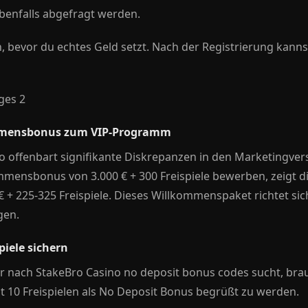
ebenfalls abgefragt werden.
n, bevor du echtes Geld setzt. Nach der Registrierung kanns
ommensbonus zum VIP-Programm
o offenbart signifikante Diskrepanzen in den Marketingver
nsbonus von 3.000 € + 300 Freispiele bewerben, zeigt die d
 € + 225-325 Freispiele. Dieses Willkommenspaket richtet s
gen.
piele sichern
Wer nach StakeBro Casino no deposit bonus codes sucht, br
it 10 Freispielen als No Deposit Bonus begrüßt zu werden.