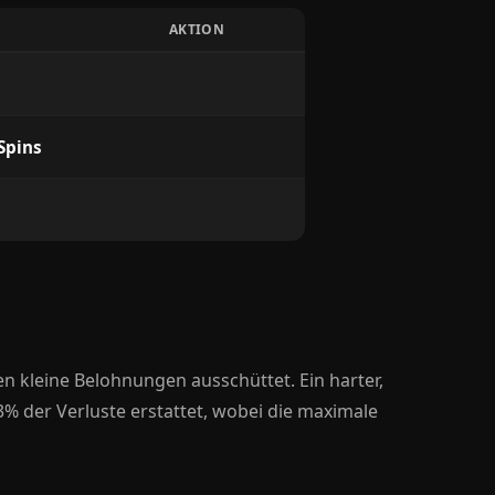
AKTION
Spins
 kleine Belohnungen ausschüttet. Ein harter,
3% der Verluste erstattet, wobei die maximale