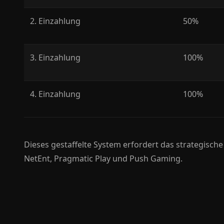
2. Einzahlung
50%
3. Einzahlung
100%
4. Einzahlung
100%
Dieses gestaffelte System erfordert das strategisc
NetEnt, Pragmatic Play und Push Gaming.