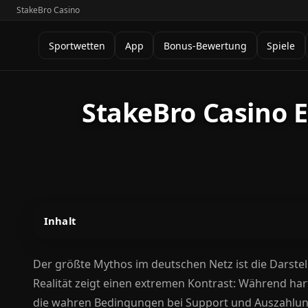
StakeBro Casino
Sportwetten
App
Bonus-Bewertung
Spiele
StakeBro Casino E
Inhalt
Der größte Mythos im deutschen Netz ist die Darstel
Realität zeigt einen extremen Kontrast: Während ha
die wahren Bedingungen bei Support und Auszahlunge