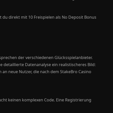
t du direkt mit 10 Freispielen als No Deposit Bonus
sprechen der verschiedenen Glücksspielanbieter.
etaillierte Datenanalyse ein realistischeres Bild:
ich an neue Nutzer, die nach dem StakeBro Casino
aucht keinen komplexen Code. Eine Registrierung