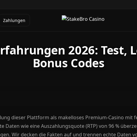
Zahlungen
rfahrungen 2026: Test, 
Bonus Codes
lung dieser Plattform als makelloses Premium-Casino mit fe
rte Daten wie eine Auszahlungsquote (RTP) von 96 % überz
n. Wir decken die Fakten auf und trennen echte Daten von 