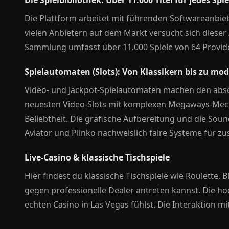
Die Plattform arbeitet mit führenden Softwareanbi
vielen Anbietern auf dem Markt versucht sich dieser
Sammlung umfasst über 11.000 Spiele von 64 Provide
Spielautomaten (Slots): Von Klassikern bis zu mo
Video- und Jackpot-Spielautomaten machen den absolut
neuesten Video-Slots mit komplexen Megaways-Mechan
Beliebtheit. Die grafische Aufbereitung und die Sou
Aviator und Plinko nachweislich faire Systeme für zu
Live-Casino & klassische Tischspiele
Hier findest du klassische Tischspiele wie Roulette, 
gegen professionelle Dealer antreten kannst. Die h
echten Casino in Las Vegas fühlst. Die Interaktion 