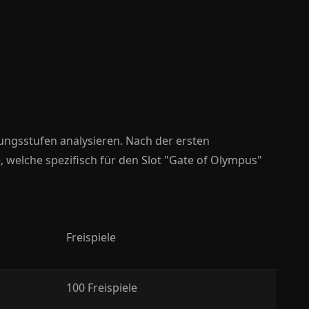
ungsstufen analysieren. Nach der ersten
, welche spezifisch für den Slot "Gate of Olympus"
Freispiele
100 Freispiele